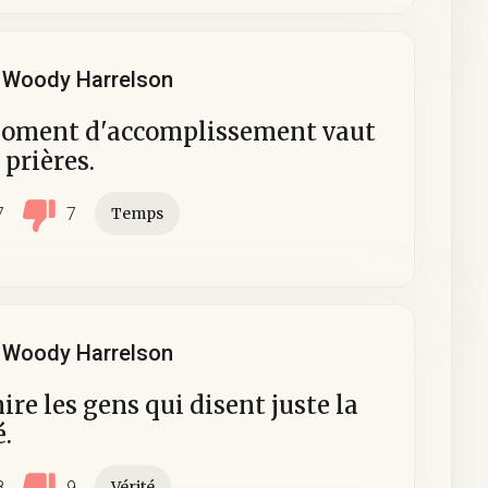
Woody Harrelson
oment d'accomplissement vaut
 prières.
7
7
Temps
Woody Harrelson
ire les gens qui disent juste la
é.
8
9
Vérité