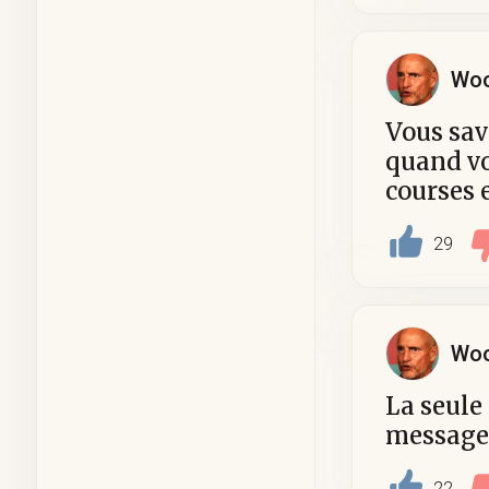
Woo
Vous sav
quand vo
courses 
29
Woo
La seule
message 
22