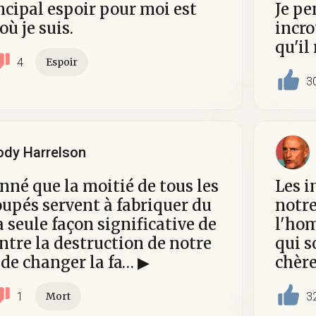
cipal espoir pour moi est
Je pe
où je suis.
incro
qu'il
4
Espoir
3
dy Harrelson
nné que la moitié de tous les
Les i
oupés servent à fabriquer du
notre
a seule façon significative de
l'ho
ontre la destruction de notre
qui s
t de changer la fa… ▶
chère
1
3
Mort