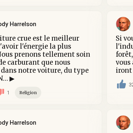
dy Harrelson
iture crue est le meilleur
Si v
avoir l'énergie la plus
l'ind
Nous prenons tellement soin
forêt
de carburant que nous
vous 
dans notre voiture, du type
iront
 N… ▶
3
1
Religion
dy Harrelson