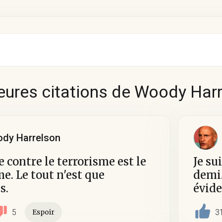
eures citations de Woody Har
dy Harrelson
e contre le terrorisme est le
Je su
me. Le tout n'est que
demi.
s.
évid
5
3
Espoir