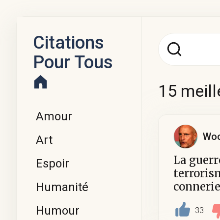
Citations
Pour Tous
15 meill
Amour
Woo
Art
La guerr
Espoir
terroris
connerie
Humanité
Humour
33