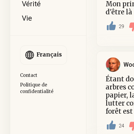
Vérité
Mon prin
d'être là 
Vie
29
Français
Woo
Contact
Étant do
Politique de
arbres c
confidentialité
papier, l
lutter c
forêt es
24