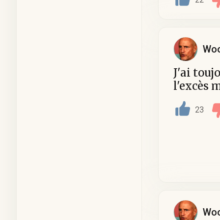
Woo
J'ai touj
l'excès 
23
Woo