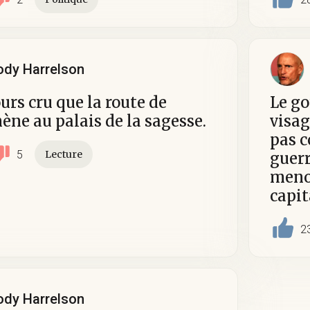
dy Harrelson
ours cru que la route de
Le g
mène au palais de la sagesse.
visag
pas 
5
Lecture
guerr
menon
capit
2
dy Harrelson