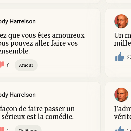
dy Harrelson
ez que vous êtes amoureux
Un m
us pouvez aller faire vos
mille
ensemble.
2
8
Amour
dy Harrelson
 façon de faire passer un
J'adm
sérieux est la comédie.
vérit
2
2
Politique