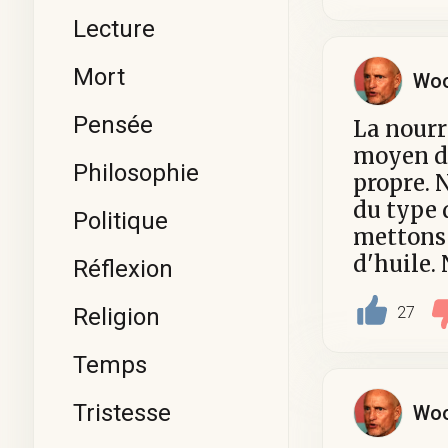
Lecture
Mort
Woo
Pensée
La nourr
moyen d'
Philosophie
propre. 
du type 
Politique
mettons 
d'huile.
Réflexion
27
Religion
Temps
Tristesse
Woo