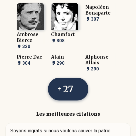
Napoléon
Bonaparte
307
Ambrose
Chamfort
Bierce
308
320
Pierre Dac
Alain
Alphonse
Allais
304
290
290
27
Les meilleures citations
Soyons ingrats si nous voulons sauver la patrie.