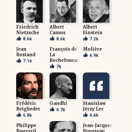
Friedrich
Albert
Albert
Nietzsche
Camus
Einstein
8.6k
8.6k
7.2k
Jean
François de
Molière
Rostand
La
6.9k
Rochefoucauld
7.1k
7k
Frédéric
Gandhi
Stanislaw
Beigbeder
Jerzy Lec
6.7k
6.8k
6.6k
Philippe
Jean-Jacques
Bouvard
Rousseau