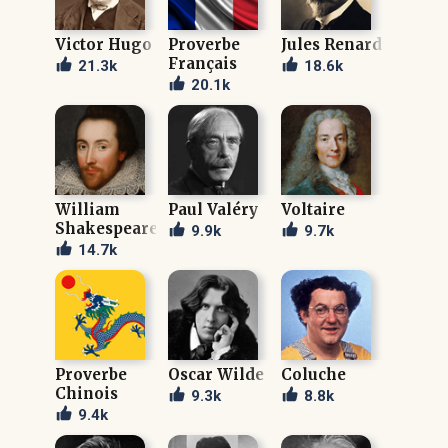
Victor Hugo
Proverbe
Jules Renard
Français
21.3k
18.6k
20.1k
William
Paul Valéry
Voltaire
Shakespeare
9.9k
9.7k
14.7k
Proverbe
Oscar Wilde
Coluche
Chinois
9.3k
8.8k
9.4k