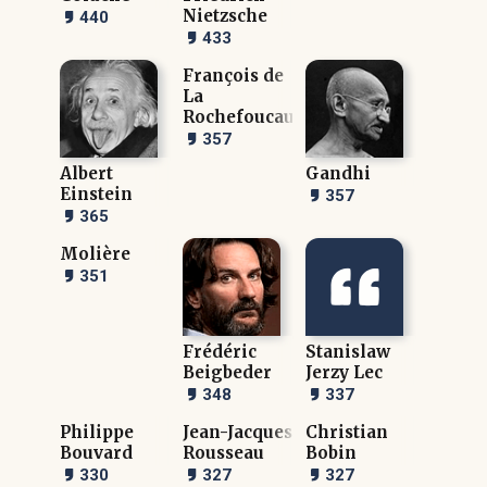
Nietzsche
440
433
François de
La
Rochefoucauld
357
Albert
Gandhi
Einstein
357
365
Molière
351
Frédéric
Stanislaw
Beigbeder
Jerzy Lec
348
337
Philippe
Jean-Jacques
Christian
Bouvard
Rousseau
Bobin
330
327
327