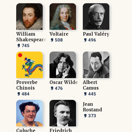
William
Voltaire
Paul Valéry
Shakespeare
508
496
745
Proverbe
Oscar Wilde
Albert
Chinois
Camus
476
484
445
Jean
Rostand
373
Coluche
Friedrich