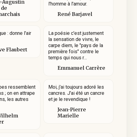
e-Augustin
l'homme à l'amour.
 de
archais
René Barjavel
e : donne l'air
La poésie c'est justement
la sensation de vivre, le
carpe diem, le "pays de la
ve Flaubert
première fois" contre le
temps qui nous r…
Emmanuel Carrère
bes ressemblent
Moi, j'ai toujours adoré les
s ; on en attrape
cancres. J'ai été un cancre
s, les autres
et je le revendique !
Jean-Pierre
Wilhelm
Marielle
er