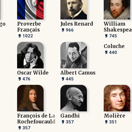
go
Proverbe
Jules Renard
William
Français
Shakespea
966
1022
745
Coluche
440
Oscar Wilde
Albert Camus
476
445
François de La
Gandhi
Molière
Rochefoucauld
357
351
357