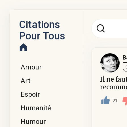
Citations
Pour Tous
B
Amour
Il ne fau
Art
recomme
Espoir
21
Humanité
Humour