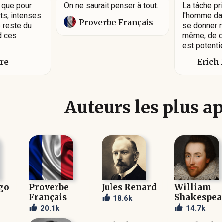
t que pour
On ne saurait penser à tout.
La tâche pr
ts, intenses
l'homme dan
Proverbe Français
e reste du
se donner n
d ces
même, de de
est potent
ure
Erich
Auteurs les plus a
go
Proverbe
Jules Renard
William
Français
Shakespea
18.6k
20.1k
14.7k