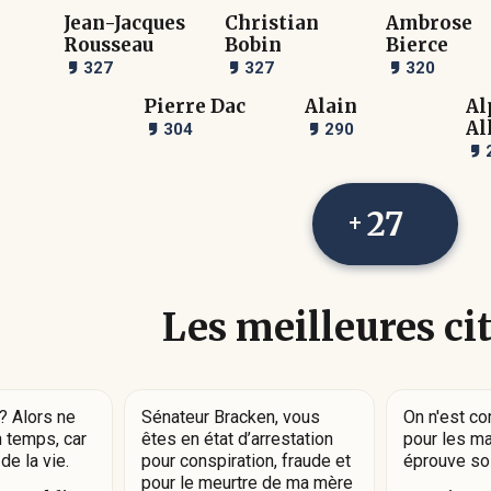
Jean-Jacques
Christian
Ambrose
Rousseau
Bobin
Bierce
327
327
320
Pierre Dac
Alain
Al
Al
304
290
27
Les meilleures ci
 ? Alors ne
Sénateur Bracken, vous
On n'est c
n temps, car
êtes en état d’arrestation
pour les m
de la vie.
pour conspiration, fraude et
éprouve so
pour le meurtre de ma mère