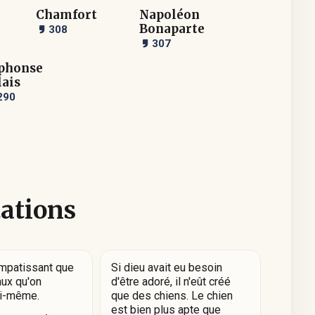
Chamfort
Napoléon
Bonaparte
308
307
phonse
lais
290
tations
ompatissant que
Si dieu avait eu besoin
aux qu'on
d'être adoré, il n'eût créé
i-même.
que des chiens. Le chien
est bien plus apte que