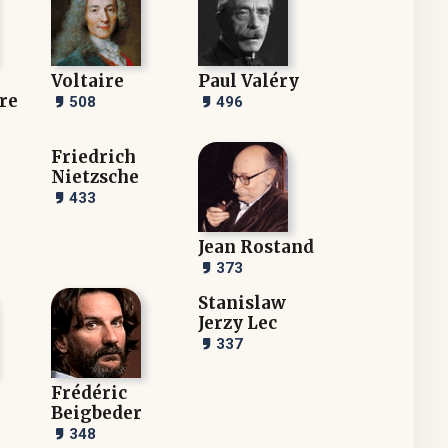
Voltaire
Paul Valéry
re
508
496
Friedrich
Nietzsche
433
Jean Rostand
373
Stanislaw
Jerzy Lec
337
Frédéric
Beigbeder
348