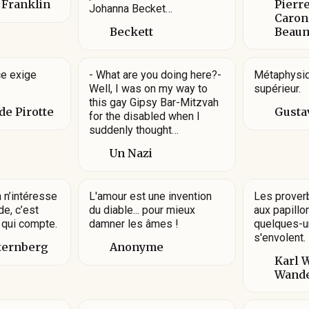
 Franklin
Pierr
Johanna Becket…
Caron
Beckett
Beaum
ce exige
- What are you doing here?-
Métaphysiqu
Well, I was on my way to
supérieur.
this gay Gipsy Bar-Mitzvah
de Pirotte
Gusta
for the disabled when I
suddenly thought…
Un Nazi
 n’intéresse
L'amour est une invention
Les prover
e, c’est
du diable... pour mieux
aux papillon
 qui compte.
damner les âmes !
quelques-un
s'envolent.
ternberg
Anonyme
Karl 
Wand