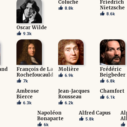
Coluche
Friedrich
Nietzsche
8.8k
8.6k
Oscar Wilde
9.3k
and
François de La
Molière
Frédéric
Rochefoucauld
Beigbeder
6.9k
7k
6.8k
Ambrose
Jean-Jacques
Chamfort
Bierce
Rousseau
6.1k
6.3k
6.2k
Napoléon
Alfred Capus
Al
Bonaparte
Al
5.8k
6k