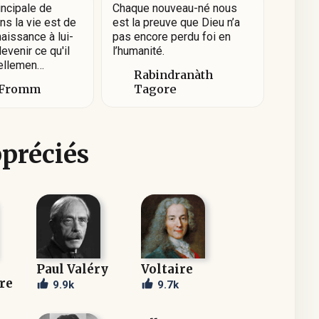
incipale de
Chaque nouveau-né nous
s la vie est de
est la preuve que Dieu n’a
aissance à lui-
pas encore perdu foi en
venir ce qu'il
l’humanité.
iellemen…
Rabindranàth
 Fromm
Tagore
ppréciés
Paul Valéry
Voltaire
re
9.9k
9.7k