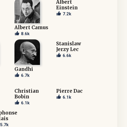
Albert
Einstein
7.2k
Albert Camus
8.6k
Stanislaw
Jerzy Lec
6.6k
Gandhi
6.7k
Christian
Pierre Dac
Bobin
6.1k
6.1k
phonse
lais
5.7k