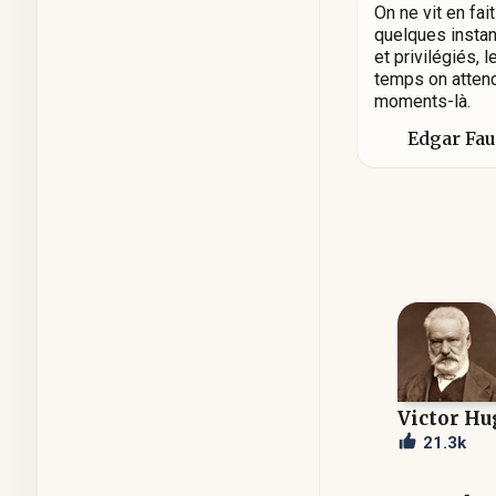
On ne vit en fai
quelques instan
et privilégiés, l
temps on atten
moments-là.
Edgar Fa
Victor Hu
21.3k